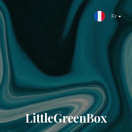
Fr
LittleGreenBox