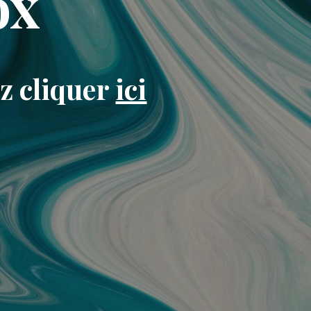
ox
ez cliquer
ici