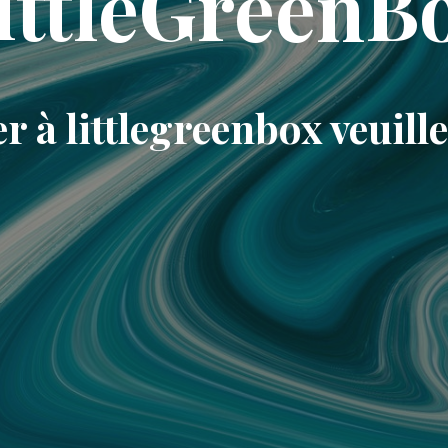
ittleGreenB
r à littlegreenbox veuill