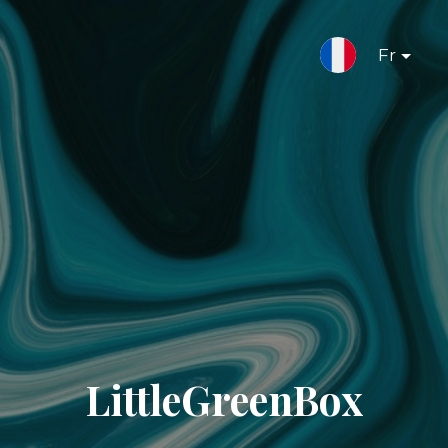
Fr
LittleGreenBox