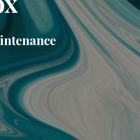
ox
aintenance