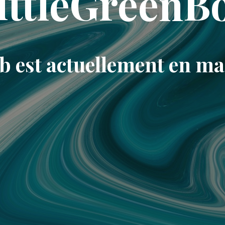
ittleGreenB
eb est actuellement en m