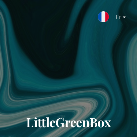
Fr
LittleGreenBox