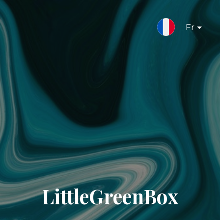
Fr
LittleGreenBox