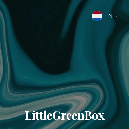
Nl
LittleGreenBox