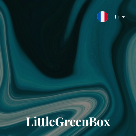
Fr
LittleGreenBox