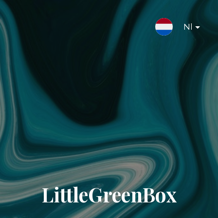
Nl
LittleGreenBox