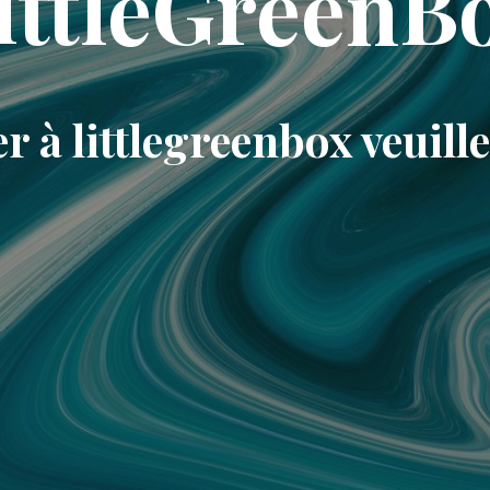
ittleGreenB
r à littlegreenbox veuill