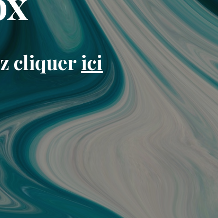
ox
ez cliquer
ici