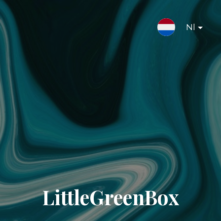
Nl
LittleGreenBox