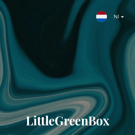
Nl
LittleGreenBox