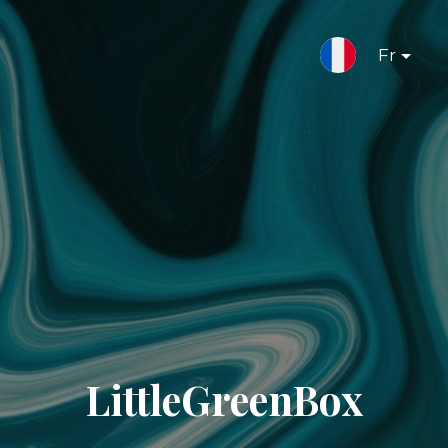
Fr
LittleGreenBox