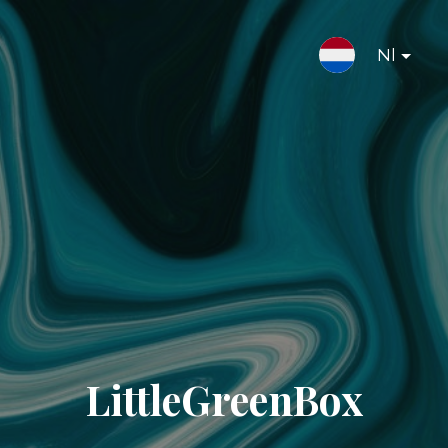
Nl
LittleGreenBox