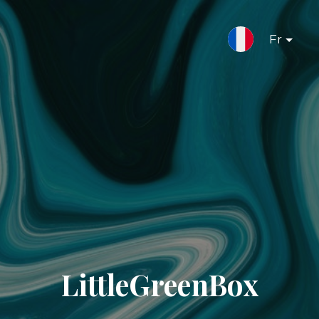
Fr
LittleGreenBox