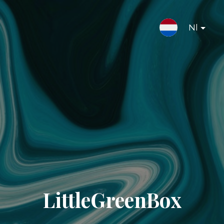
Nl
LittleGreenBox