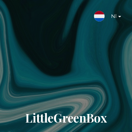
Nl
LittleGreenBox