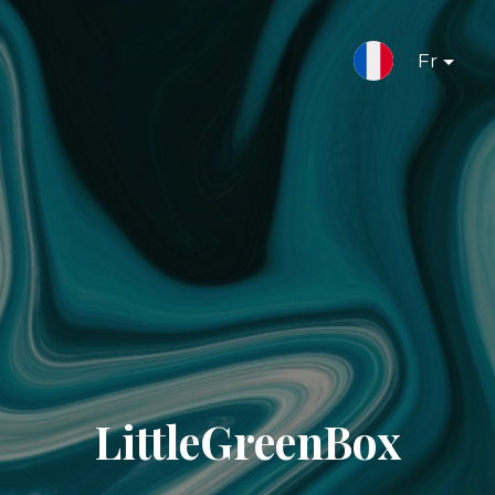
Fr
LittleGreenBox