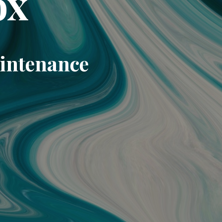
ox
aintenance