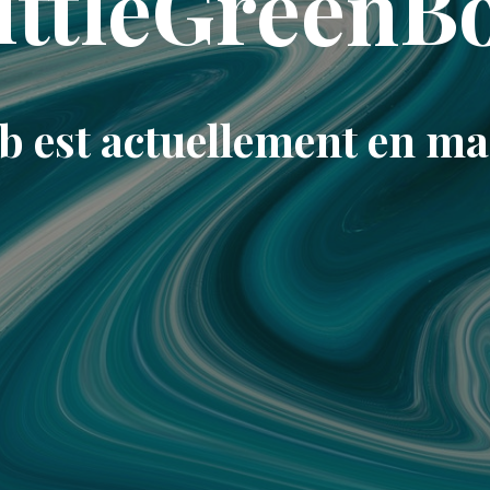
ittleGreenB
eb est actuellement en m