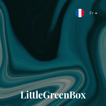
Fr
LittleGreenBox