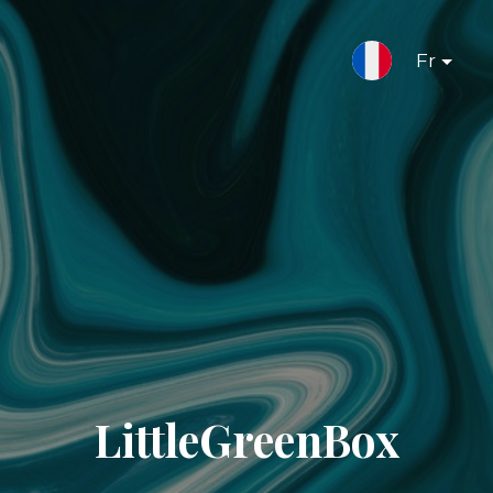
Fr
LittleGreenBox