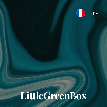
Fr
LittleGreenBox