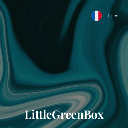
Fr
LittleGreenBox