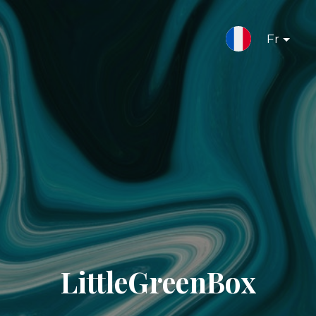
Fr
LittleGreenBox