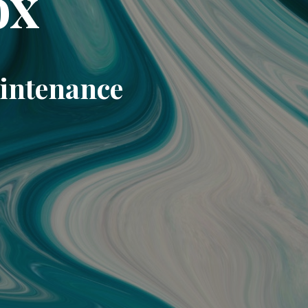
ox
aintenance