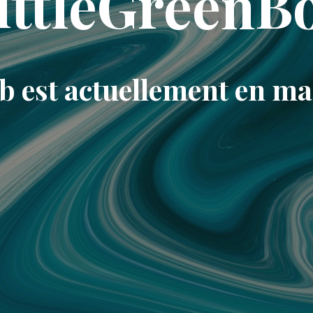
ittleGreenB
eb est actuellement en m