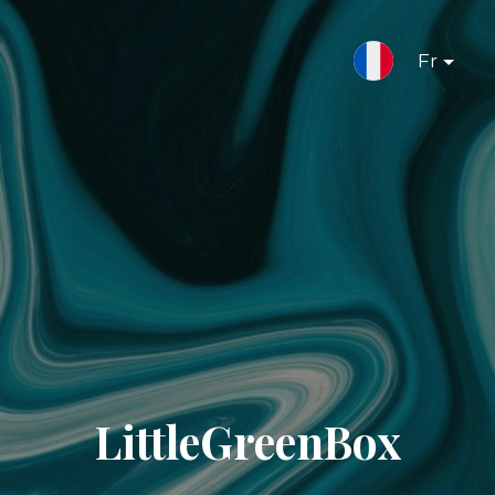
Fr
LittleGreenBox