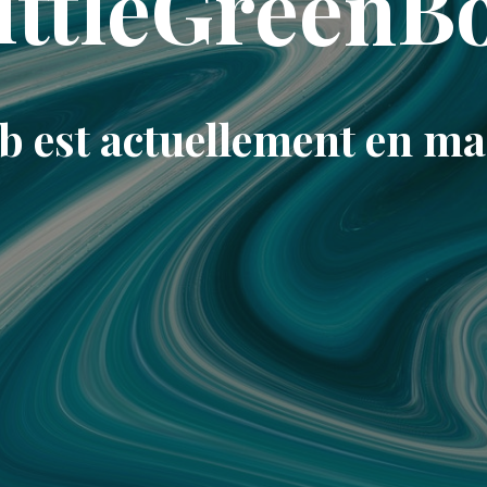
ittleGreenB
eb est actuellement en m