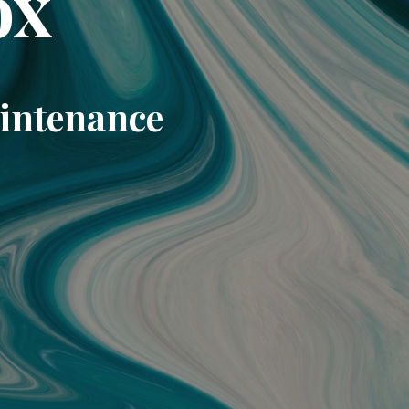
ox
aintenance