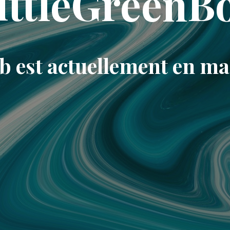
ittleGreenB
eb est actuellement en m