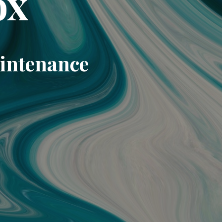
ox
aintenance