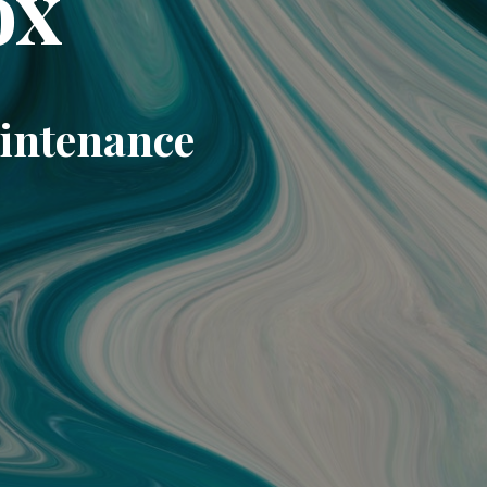
ox
aintenance