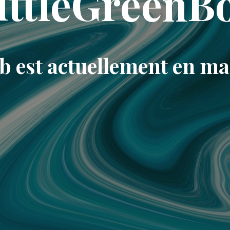
ittleGreenB
eb est actuellement en m