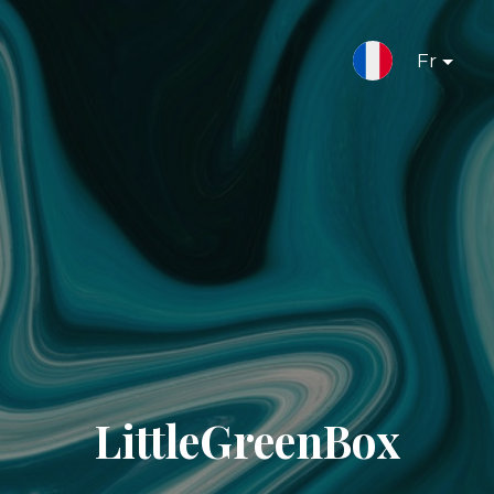
Fr
LittleGreenBox