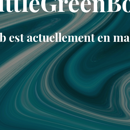
ittleGreenB
eb est actuellement en m