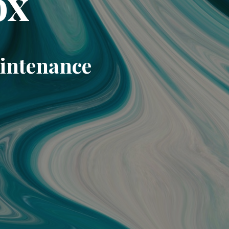
ox
aintenance