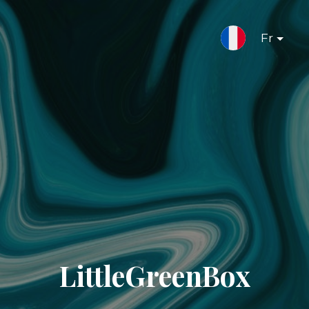
Fr
LittleGreenBox