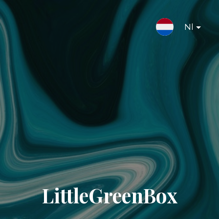
Nl
LittleGreenBox