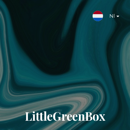
Nl
LittleGreenBox