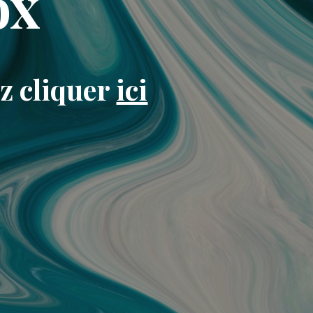
ox
ez cliquer
ici