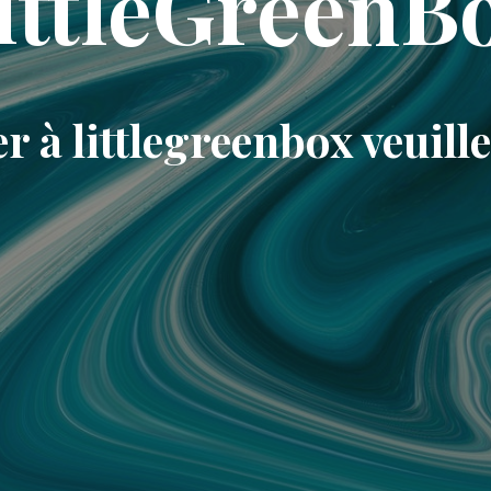
ittleGreenB
r à littlegreenbox veuill