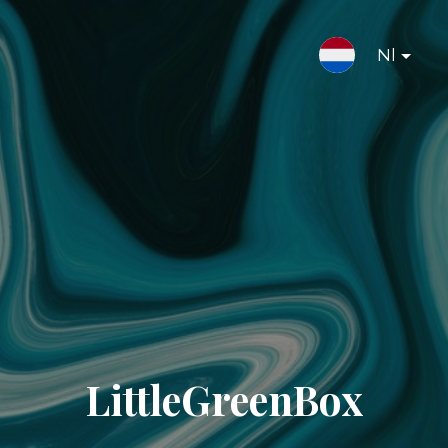
Nl
LittleGreenBox