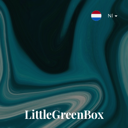
Nl
LittleGreenBox