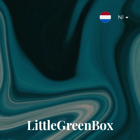
Nl
LittleGreenBox