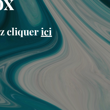
ox
ez cliquer
ici