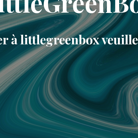
ittleGreenB
r à littlegreenbox veuill