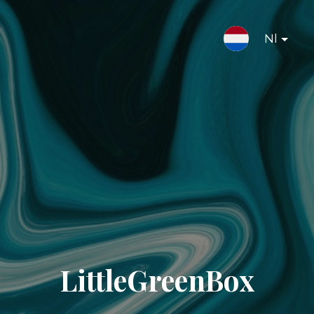
Nl
LittleGreenBox