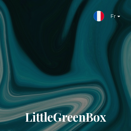
Fr
LittleGreenBox